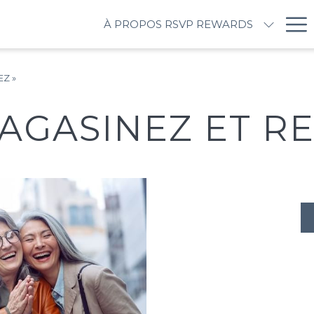
Ha
À PROPOS RSVP REWARDS
M
EZ »
AGASINEZ ET RE