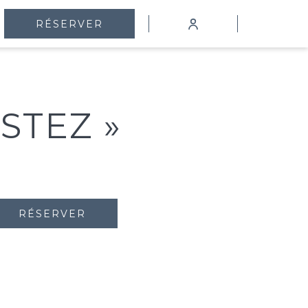
mburger
RÉSERVER
enu
STEZ »
RÉSERVER