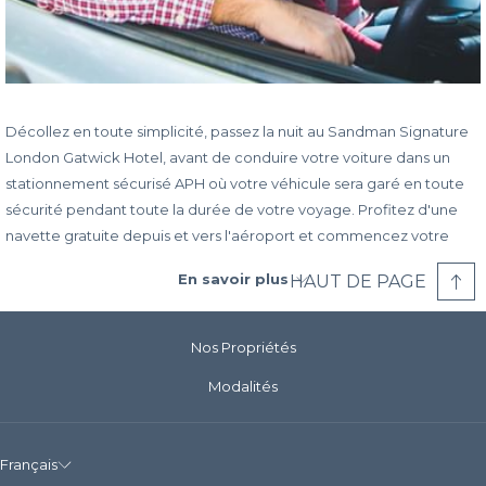
Décollez en toute simplicité, passez la nuit au Sandman Signature
London Gatwick Hotel, avant de conduire votre voiture dans un
stationnement sécurisé APH où votre véhicule sera garé en toute
sécurité pendant toute la durée de votre voyage. Profitez d'une
navette gratuite depuis et vers l'aéroport et commencez votre
voyage sans souci.
En savoir plus
HAUT DE PAGE
Choisissez entre 8 ou 15 jours de stationnement
Laissez votre véhicule dans un stationnement sécurisé d'APH
Nos Propriétés
Un service de navette gratuit vers et depuis l'aéroport de
Londres Gatwick est inclus
Modalités
Français