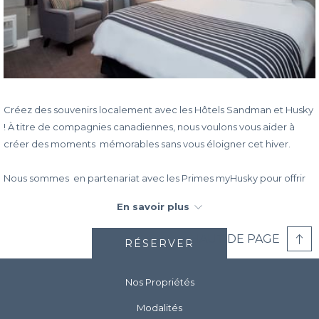
Créez des souvenirs localement avec les Hôtels Sandman et Husky
! À titre de compagnies canadiennes, nous voulons vous aider à
créer des moments mémorables sans vous éloigner cet hiver.
Nous sommes en partenariat avec les Primes myHusky pour offrir
aux nouveaux membres un rabais de 40% sur notre tarif standard et
En savoir plus
un crédit de 25% sur l'essence, lors de la création d'un nouveau
compte Primes myHusky. L'essence de la maison à l'Hôtel sera
HAUT DE PAGE
RÉSERVER
donc gratuite ! Vous recherchez peut-être un changement de
décor pour votre travail, ou un lieu de détente après une longue
journée de magasinage de Noël. Avec plus de 50 hôtels au Canada,
Nos Propriétés
Sandman vous permet de réserver une escapade tant désirée
Modalités
pour vous et votre famille tout en restant près de chez vous.