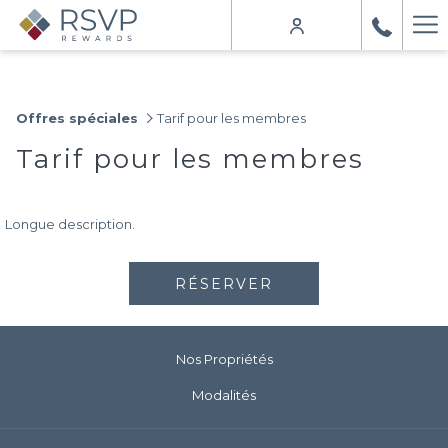
Ha
Me
Offres spéciales
Tarif pour les membres
Tarif pour les membres
Longue description.
RÉSERVER
Nos Propriétés
Modalités