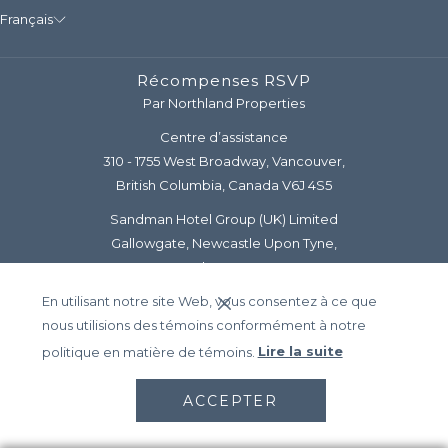
Français
Récompenses RSVP
Par Northland Properties
Centre d’assistance
310 - 1755 West Broadway, Vancouver,
British Columbia, Canada V6J 4S5
Sandman Hotel Group (UK) Limited
Gallowgate, Newcastle Upon Tyne,
Tyne and Wear, NE1 4SD
En utilisant notre site Web, vous consentez à ce que
Téléphone (CA et É.-U.) :
1-800-726-3626
nous utilisions des témoins conformément à notre
Courriel :
support@rsvprewards.com
politique en matière de témoins.
Lire la suite
© Récompenses RSVP |
Northland
ACCEPTER
Properties Company
|
Politique de confidentialité
|
Accessibilité