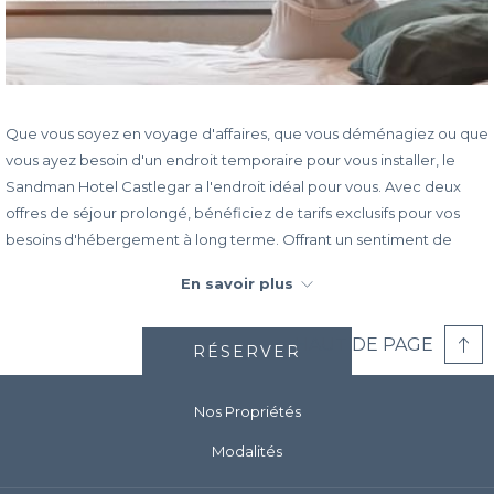
Que vous soyez en voyage d'affaires, que vous déménagiez ou que
vous ayez besoin d'un endroit temporaire pour vous installer, le
Sandman Hotel Castlegar a l'endroit idéal pour vous. Avec deux
offres de séjour prolongé, bénéficiez de tarifs exclusifs pour vos
besoins d'hébergement à long terme. Offrant un sentiment de
communauté avec l'Internet haut débit gratuit, Sandman vous
En savoir plus
permettra de rester connecté à ce qui compte le plus.
L'offre de séjour prolongé, de 7 à 29 nuits1, comprend :
HAUT DE PAGE
RÉSERVER
Tarifs à partir de 107 $ par nuit pour une suite avec cuisine
(régulièrement 144 $ par nuit)
Nos Propriétés
Wi-Fi gratuit
Entretien ménager deux fois par semaine2
Modalités