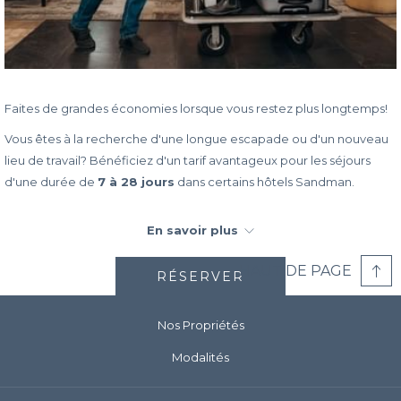
Faites de grandes économies lorsque vous restez plus longtemps!
Vous êtes à la recherche d'une longue escapade ou d'un nouveau
lieu de travail? Bénéficiez d'un tarif avantageux pour les séjours
d'une durée de
7 à 28 jours
dans certains hôtels Sandman.
Réservez en toute confiance en sachant que nos équipes d'accueil
En savoir plus
s'engagent à vous faire vivre une expérience hors du commun en
vous offrant un confort de premier ordre, un service et des
HAUT DE PAGE
RÉSERVER
équipements de haute qualité, ainsi qu'une véritable hospitalité
canadienne à des tarifs exceptionnels.
Nos Propriétés
Veuillez noter que les services de ménage seront assurés une fois
par semaine.
Modalités
Dates de réservation/séjour :
Maintenant - 30 april 2022