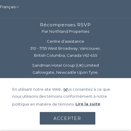
Français
Récompenses RSVP
Par Northland Properties
Centre d’assistance
310 - 1755 West Broadway, Vancouver,
British Columbia, Canada V6J 4S5
Sandman Hotel Group (UK) Limited
Gallowgate, Newcastle Upon Tyne,
Tyne and Wear, NE1 4SD
En utilisant notre site Web, vous consentez à ce que
Téléphone (CA et É.-U.) :
1-800-726-3626
nous utilisions des témoins conformément à notre
Courriel :
support@rsvprewards.com
politique en matière de témoins.
Lire la suite
© Récompenses RSVP |
Northland
ACCEPTER
Properties Company
|
Politique de confidentialité
|
Accessibilité