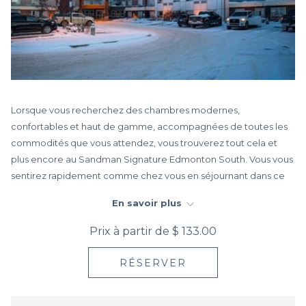
Lorsque vous recherchez des chambres modernes,
confortables et haut de gamme, accompagnées de toutes les
commodités que vous attendez, vous trouverez tout cela et
plus encore au Sandman Signature Edmonton South. Vous vous
sentirez rapidement comme chez vous en séjournant dans ce
véritable joyau quatre étoiles situé dans le sud de la ville. Pour
En savoir plus
ce qui est de la commodité, vous n'êtes qu'à 15 minutes en
voiture du centre-ville ou de l'aéroport international
Prix à partir de
$ 133.00
d'Edmonton (YEG).
RÉSERVER
Notre offre impressionnante de commodités vous laissera plus
qu'impressionné. De l'accès à notre centre de remise en forme
haut de gamme, à notre piscine intérieure et à notre bain à